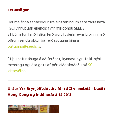
Ferðasögur
Hér má finna ferðasögur frá einstaklingum sem farið hafa
í SCI vinnubúðir erlendis fyrir milligöngu SEEDS.
Ef þú hefur farið í slíka ferð og vilt deila reynslu þinni með
öðrum sendu okkur þá ferðasöguna þína á
outgoing@seeds.is
.
Ef þú hefur áhuga á að ferðast, kynnast nýju fólki, nýrri
menningu og láta gott af þér leiða skoðaðu þá
SCI
leitarvélina
.
Urður Ýrr Brynjólfsdóttir, fór í SCI vinnubúðir bæði í
Hong Kong og Indónesíu árið 2013: