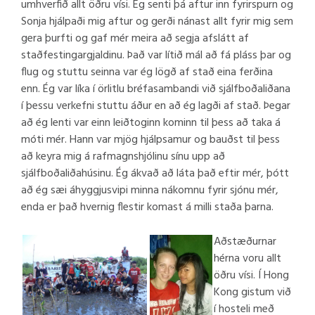
umhverfið allt öðru vísi. Ég senti þá aftur inn fyrirspurn og
Sonja hjálpaði mig aftur og gerði nánast allt fyrir mig sem
gera þurfti og gaf mér meira að segja afslátt af
staðfestingargjaldinu. Það var lítið mál að fá pláss þar og
flug og stuttu seinna var ég lögð af stað eina ferðina
enn. Ég var líka í örlitlu bréfasambandi við sjálfboðaliðana
í þessu verkefni stuttu áður en að ég lagði af stað. Þegar
að ég lenti var einn leiðtoginn kominn til þess að taka á
móti mér. Hann var mjög hjálpsamur og bauðst til þess
að keyra mig á rafmagnshjólinu sínu upp að
sjálfboðaliðahúsinu. Ég ákvað að láta það eftir mér, þótt
að ég sæi áhyggjusvipi minna nákomnu fyrir sjónu mér,
enda er það hvernig flestir komast á milli staða þarna.
Aðstæðurnar
hérna voru allt
öðru vísi. Í Hong
Kong gistum við
í hosteli með