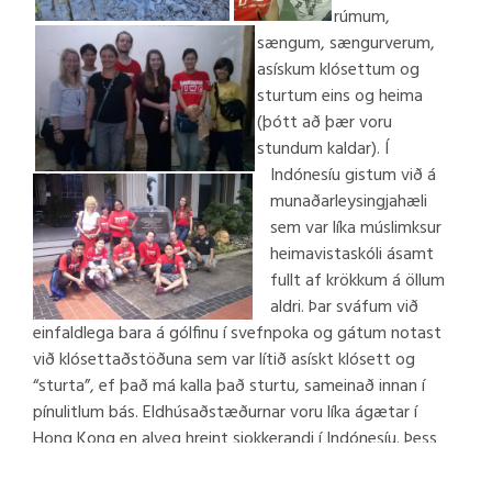
rúmum,
sængum, sængurverum,
asískum klósettum og
sturtum eins og heima
(þótt að þær voru
stundum kaldar). Í
Indónesíu gistum við á
munaðarleysingjahæli
sem var líka múslimksur
heimavistaskóli ásamt
fullt af krökkum á öllum
aldri. Þar sváfum við
einfaldlega bara á gólfinu í svefnpoka og gátum notast
við klósettaðstöðuna sem var lítið asískt klósett og
“sturta”, ef það má kalla það sturtu, sameinað innan í
pínulitlum bás. Eldhúsaðstæðurnar voru líka ágætar í
Hong Kong en alveg hreint sjokkerandi í Indónesíu. Þess
vegna er mikilvægt að vera duglegur að þvo sig um
hendurnar og reyna að vera ekki of hræddur við sýkla, já,