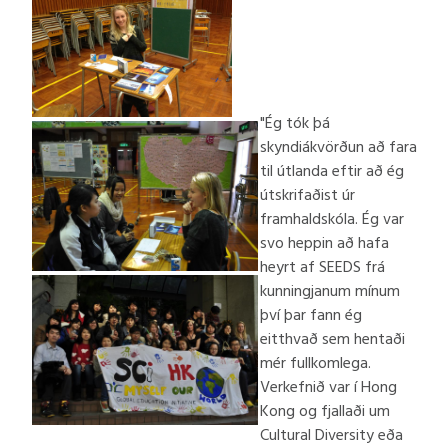
"Ég tók þá
skyndiákvörðun að fara
til útlanda eftir að ég
útskrifaðist úr
framhaldskóla. Ég var
svo heppin að hafa
heyrt af SEEDS frá
kunningjanum mínum
því þar fann ég
eitthvað sem hentaði
mér fullkomlega.
Verkefnið var í Hong
Kong og fjallaði um
Cultural Diversity eða