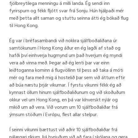
fjölbreytilega menningu á milli landa. Ég sendi inn
fyrirspurn og fékk fljótt svar frá Sonju. Hún hjálpaði mér
með þetta allt saman og stuttu seinna átti ég bókað flug
til Hong Kong.
Ég var í bréfasambandi við nokkra sjálfboðaliðana úr
samtökunum í Hong Kong áður en ég lagði af stað og
hafði því einhverja hugmynd um það hverjum ég myndi
vera að vinna með. Þegar að ég lenti þar var einn
leiðtoganna kominn á flugvöllinn til þess að taka á móti
mér og fara með mig á hostelið þar sem við áttum eftir
að búa næstu þrjár vikurnar. Í fyrstu vikunni fékk ég að
kynnast öllum hinum sjálfboðaliðunum og við skoðuðum
okkur vel um Hong Kong, en þá var kínverskt nýár og
mikið um að vera. Við vorum um 10 sjálfboðaliðar frá
ýmsum stöðum í Evrópu, flest allar stelpur.
Í seinni vikunni bættust við aðrir 10 sjálfboðaliðar frá
nálægari ríkjum. Þá byrjuðum við að fara í skólana og gera