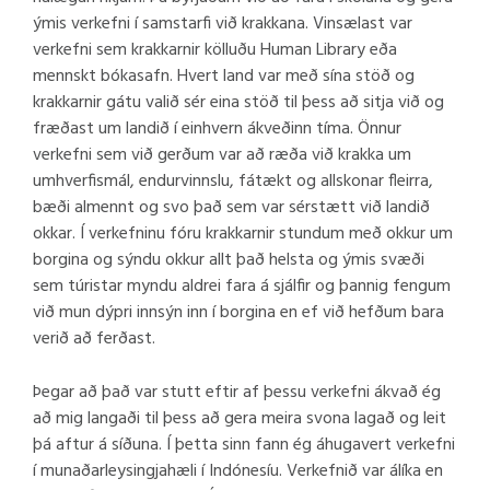
ýmis verkefni í samstarfi við krakkana. Vinsælast var
verkefni sem krakkarnir kölluðu Human Library eða
mennskt bókasafn. Hvert land var með sína stöð og
krakkarnir gátu valið sér eina stöð til þess að sitja við og
fræðast um landið í einhvern ákveðinn tíma. Önnur
verkefni sem við gerðum var að ræða við krakka um
umhverfismál, endurvinnslu, fátækt og allskonar fleirra,
bæði almennt og svo það sem var sérstætt við landið
okkar. Í verkefninu fóru krakkarnir stundum með okkur um
borgina og sýndu okkur allt það helsta og ýmis svæði
sem túristar myndu aldrei fara á sjálfir og þannig fengum
við mun dýpri innsýn inn í borgina en ef við hefðum bara
verið að ferðast.
Þegar að það var stutt eftir af þessu verkefni ákvað ég
að mig langaði til þess að gera meira svona lagað og leit
þá aftur á síðuna. Í þetta sinn fann ég áhugavert verkefni
í munaðarleysingjahæli í Indónesíu. Verkefnið var álíka en